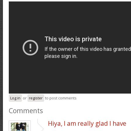
Log in
or
register
to post comments
Comments
Hiya, I am really glad I have