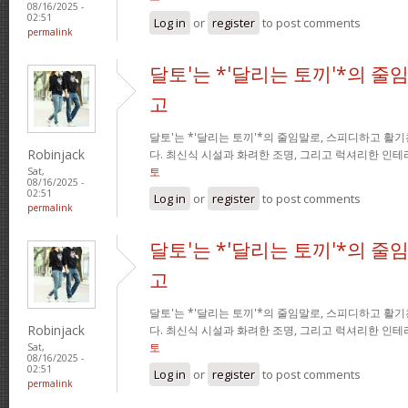
08/16/2025 -
02:51
Log in
or
register
to post comments
permalink
달토'는 *'달리는 토끼'*의 줄
고
달토'는 *'달리는 토끼'*의 줄임말로, 스피디하고 활
Robinjack
다. 최신식 시설과 화려한 조명, 그리고 럭셔리한 인
토
Sat,
08/16/2025 -
02:51
Log in
or
register
to post comments
permalink
달토'는 *'달리는 토끼'*의 줄
고
달토'는 *'달리는 토끼'*의 줄임말로, 스피디하고 활
Robinjack
다. 최신식 시설과 화려한 조명, 그리고 럭셔리한 인
토
Sat,
08/16/2025 -
02:51
Log in
or
register
to post comments
permalink