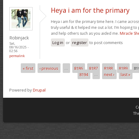
Heya i am for the primary
Heya i am for the primary time here. I came across 
truly useful & it helped me out a lot. I’m hoping 
and help others such as you aided me.
Miracle Sh
Robinjack
Log in
or
register
to post comments
Sat,
08/16/2025 -
02:56
permalink
« first
‹ previous
…
8186
8187
8188
8189
81
Pages
8194
…
next ›
last »
Powered by
Drupal
C
Th