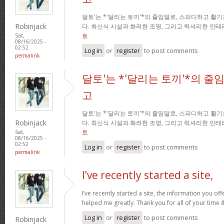
달토'는 *'달리는 토끼'*의 줄임말로, 스피디하고 활
Robinjack
다. 최신식 시설과 화려한 조명, 그리고 럭셔리한 인
토
Sat,
08/16/2025 -
02:52
Log in
or
register
to post comments
permalink
달토'는 *'달리는 토끼'*의 줄
고
달토'는 *'달리는 토끼'*의 줄임말로, 스피디하고 활
Robinjack
다. 최신식 시설과 화려한 조명, 그리고 럭셔리한 인
토
Sat,
08/16/2025 -
02:52
Log in
or
register
to post comments
permalink
I’ve recently started a site,
I’ve recently started a site, the information you off
helped me greatly. Thank you for all of your time
Log in
or
register
to post comments
Robinjack