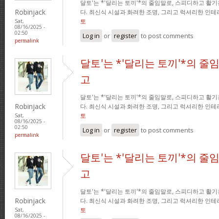
달토'는 *'달리는 토끼'*의 줄임말로, 스피디하고 활
Robinjack
다. 최신식 시설과 화려한 조명, 그리고 럭셔리한 인
토
Sat,
08/16/2025 -
02:50
Log in
or
register
to post comments
permalink
달토'는 *'달리는 토끼'*의 줄
고
달토'는 *'달리는 토끼'*의 줄임말로, 스피디하고 활
Robinjack
다. 최신식 시설과 화려한 조명, 그리고 럭셔리한 인
토
Sat,
08/16/2025 -
02:50
Log in
or
register
to post comments
permalink
달토'는 *'달리는 토끼'*의 줄
고
달토'는 *'달리는 토끼'*의 줄임말로, 스피디하고 활
Robinjack
다. 최신식 시설과 화려한 조명, 그리고 럭셔리한 인
토
Sat,
08/16/2025 -