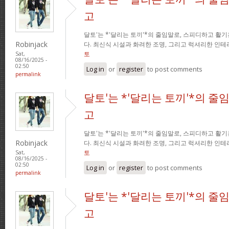
고
달토'는 *'달리는 토끼'*의 줄임말로, 스피디하고 활
Robinjack
다. 최신식 시설과 화려한 조명, 그리고 럭셔리한 인
토
Sat,
08/16/2025 -
02:50
Log in
or
register
to post comments
permalink
달토'는 *'달리는 토끼'*의 줄
고
달토'는 *'달리는 토끼'*의 줄임말로, 스피디하고 활
Robinjack
다. 최신식 시설과 화려한 조명, 그리고 럭셔리한 인
토
Sat,
08/16/2025 -
02:50
Log in
or
register
to post comments
permalink
달토'는 *'달리는 토끼'*의 줄
고