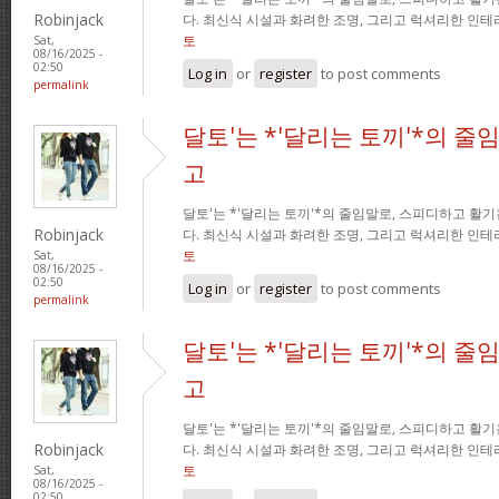
Robinjack
다. 최신식 시설과 화려한 조명, 그리고 럭셔리한 인
토
Sat,
08/16/2025 -
02:50
Log in
or
register
to post comments
permalink
달토'는 *'달리는 토끼'*의 줄
고
달토'는 *'달리는 토끼'*의 줄임말로, 스피디하고 활
Robinjack
다. 최신식 시설과 화려한 조명, 그리고 럭셔리한 인
토
Sat,
08/16/2025 -
02:50
Log in
or
register
to post comments
permalink
달토'는 *'달리는 토끼'*의 줄
고
달토'는 *'달리는 토끼'*의 줄임말로, 스피디하고 활
Robinjack
다. 최신식 시설과 화려한 조명, 그리고 럭셔리한 인
토
Sat,
08/16/2025 -
02:50