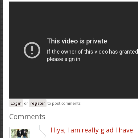
Log in
or
register
to post comments
Comments
Hiya, I am really glad I have