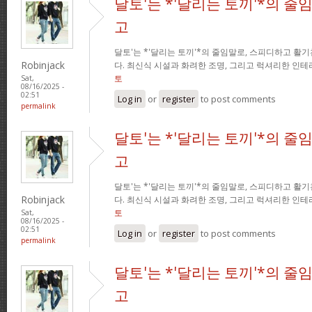
달토'는 *'달리는 토끼'*의 줄
고
달토'는 *'달리는 토끼'*의 줄임말로, 스피디하고 활
Robinjack
다. 최신식 시설과 화려한 조명, 그리고 럭셔리한 인
토
Sat,
08/16/2025 -
02:51
Log in
or
register
to post comments
permalink
달토'는 *'달리는 토끼'*의 줄
고
달토'는 *'달리는 토끼'*의 줄임말로, 스피디하고 활
Robinjack
다. 최신식 시설과 화려한 조명, 그리고 럭셔리한 인
토
Sat,
08/16/2025 -
02:51
Log in
or
register
to post comments
permalink
달토'는 *'달리는 토끼'*의 줄
고