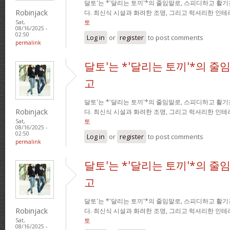
달토'는 *'달리는 토끼'*의 줄임말로, 스피디하고 활
Robinjack
다. 최신식 시설과 화려한 조명, 그리고 럭셔리한 인
토
Sat,
08/16/2025 -
02:50
Log in
or
register
to post comments
permalink
달토'는 *'달리는 토끼'*의 줄
고
달토'는 *'달리는 토끼'*의 줄임말로, 스피디하고 활
Robinjack
다. 최신식 시설과 화려한 조명, 그리고 럭셔리한 인
토
Sat,
08/16/2025 -
02:50
Log in
or
register
to post comments
permalink
달토'는 *'달리는 토끼'*의 줄
고
달토'는 *'달리는 토끼'*의 줄임말로, 스피디하고 활
Robinjack
다. 최신식 시설과 화려한 조명, 그리고 럭셔리한 인
토
Sat,
08/16/2025 -