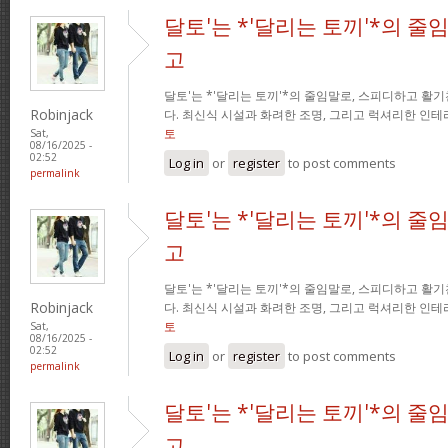
달토'는 *'달리는 토끼'*의 줄
고
달토'는 *'달리는 토끼'*의 줄임말로, 스피디하고 활
Robinjack
다. 최신식 시설과 화려한 조명, 그리고 럭셔리한 인
토
Sat,
08/16/2025 -
02:52
Log in
or
register
to post comments
permalink
달토'는 *'달리는 토끼'*의 줄
고
달토'는 *'달리는 토끼'*의 줄임말로, 스피디하고 활
Robinjack
다. 최신식 시설과 화려한 조명, 그리고 럭셔리한 인
토
Sat,
08/16/2025 -
02:52
Log in
or
register
to post comments
permalink
달토'는 *'달리는 토끼'*의 줄
고