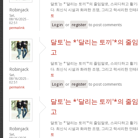
달토'는 *'달리는 토끼'*의 줄임말로, 스피디하고 활
Robinjack
다. 최신식 시설과 화려한 조명, 그리고 럭셔리한 인
토
Sat,
08/16/2025 -
02:51
Log in
or
register
to post comments
permalink
달토'는 *'달리는 토끼'*의 줄
고
달토'는 *'달리는 토끼'*의 줄임말로, 스피디하고 활
Robinjack
다. 최신식 시설과 화려한 조명, 그리고 럭셔리한 인
토
Sat,
08/16/2025 -
02:51
Log in
or
register
to post comments
permalink
달토'는 *'달리는 토끼'*의 줄
고
달토'는 *'달리는 토끼'*의 줄임말로, 스피디하고 활
Robinjack
다. 최신식 시설과 화려한 조명, 그리고 럭셔리한 인
토
Sat,
08/16/2025 -