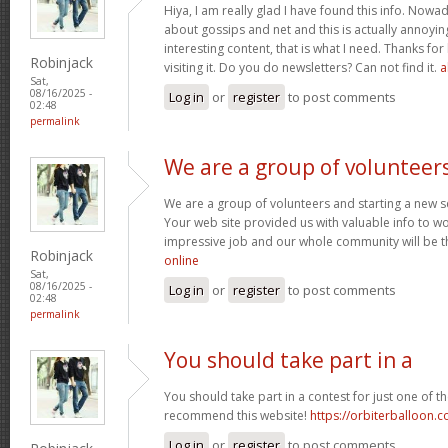
Hiya, I am really glad I have found this info. Nowa
about gossips and net and this is actually annoyin
interesting content, that is what I need. Thanks for k
Robinjack
visiting it. Do you do newsletters? Can not find it.
a
Sat,
08/16/2025 -
Log in
or
register
to post comments
02:48
permalink
We are a group of volunteer
We are a group of volunteers and starting a new 
Your web site provided us with valuable info to w
impressive job and our whole community will be t
Robinjack
online
Sat,
08/16/2025 -
Log in
or
register
to post comments
02:48
permalink
You should take part in a
You should take part in a contest for just one of the 
recommend this website!
https://orbiterballoon.
Log in
or
register
to post comments