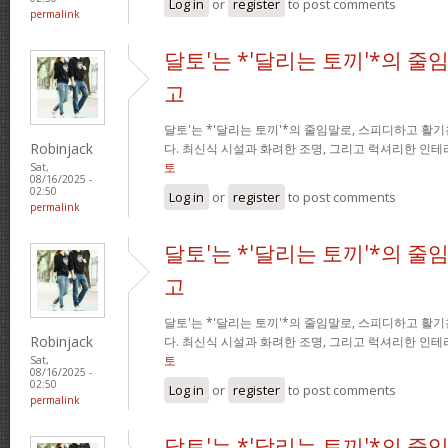
Log in
or
register
to post comments
permalink
달토'는 *'달리는 토끼'*의 줄
고
달토'는 *'달리는 토끼'*의 줄임말로, 스피디하고 활
Robinjack
다. 최신식 시설과 화려한 조명, 그리고 럭셔리한 인
토
Sat,
08/16/2025 -
02:50
Log in
or
register
to post comments
permalink
달토'는 *'달리는 토끼'*의 줄
고
달토'는 *'달리는 토끼'*의 줄임말로, 스피디하고 활
Robinjack
다. 최신식 시설과 화려한 조명, 그리고 럭셔리한 인
토
Sat,
08/16/2025 -
02:50
Log in
or
register
to post comments
permalink
달토'는 *'달리는 토끼'*의 줄