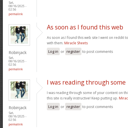
Sat,
08/16/2025 -
02:56
permalink
As soon as I found this web
As soon as I found this web site I went on reddit 
with them.
Miracle Sheets
Log in
or
register
to post comments
Robinjack
Sat,
08/16/2025 -
02:56
permalink
I was reading through some
I was reading through some of your content on this 
this site is really instructive! Keep putting up.
Mirac
Log in
or
register
to post comments
Robinjack
Sat,
08/16/2025 -
02:56
permalink