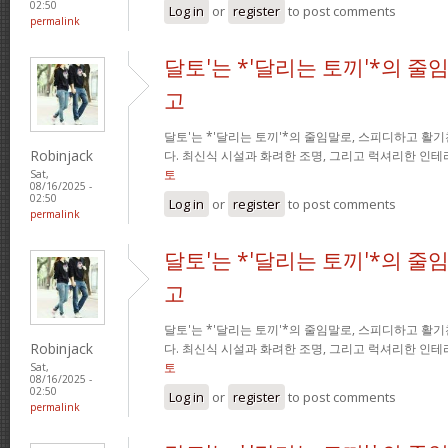
02:50
Log in
or
register
to post comments
permalink
달토'는 *'달리는 토끼'*의 줄
고
달토'는 *'달리는 토끼'*의 줄임말로, 스피디하고 활
Robinjack
다. 최신식 시설과 화려한 조명, 그리고 럭셔리한 인
토
Sat,
08/16/2025 -
02:50
Log in
or
register
to post comments
permalink
달토'는 *'달리는 토끼'*의 줄
고
달토'는 *'달리는 토끼'*의 줄임말로, 스피디하고 활
Robinjack
다. 최신식 시설과 화려한 조명, 그리고 럭셔리한 인
토
Sat,
08/16/2025 -
02:50
Log in
or
register
to post comments
permalink