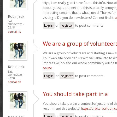
Hiya, I am really glad I have found this info. Nowa
about gossips and net and this is actually annoyin
interesting content, that is what I need. Thanks for k
Robinjack
visiting it. Do you do newsletters? Can not find it.
a
Sat,
08/16/2025 -
Log in
or
register
to post comments
02:48
permalink
We are a group of volunteer
We are a group of volunteers and starting a new 
Your web site provided us with valuable info to w
impressive job and our whole community will be t
Robinjack
online
Sat,
08/16/2025 -
Log in
or
register
to post comments
02:48
permalink
You should take part in a
You should take part in a contest for just one of the 
recommend this website!
https://orbiterballoon.
Log in
or
register
to post comments