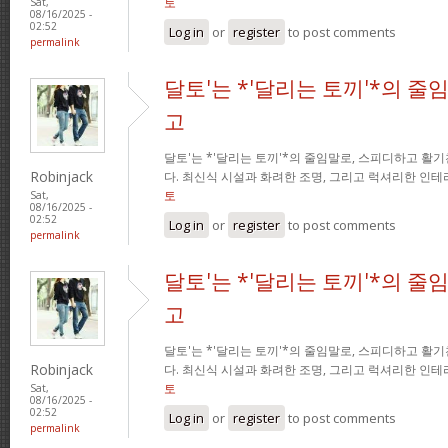
토
Sat,
08/16/2025 -
02:52
Log in
or
register
to post comments
permalink
달토'는 *'달리는 토끼'*의 줄
고
달토'는 *'달리는 토끼'*의 줄임말로, 스피디하고 활
Robinjack
다. 최신식 시설과 화려한 조명, 그리고 럭셔리한 인
토
Sat,
08/16/2025 -
02:52
Log in
or
register
to post comments
permalink
달토'는 *'달리는 토끼'*의 줄
고
달토'는 *'달리는 토끼'*의 줄임말로, 스피디하고 활
Robinjack
다. 최신식 시설과 화려한 조명, 그리고 럭셔리한 인
토
Sat,
08/16/2025 -
02:52
Log in
or
register
to post comments
permalink