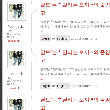
달토'는 *'달리는 토끼'*의 줄
고
달토'는 *'달리는 토끼'*의 줄임말로, 스피디하고 활
Robinjack
다. 최신식 시설과 화려한 조명, 그리고 럭셔리한 인
토
Sat,
08/16/2025 -
02:51
Log in
or
register
to post comments
permalink
달토'는 *'달리는 토끼'*의 줄
고
달토'는 *'달리는 토끼'*의 줄임말로, 스피디하고 활
Robinjack
다. 최신식 시설과 화려한 조명, 그리고 럭셔리한 인
토
Sat,
08/16/2025 -
02:51
Log in
or
register
to post comments
permalink
달토'는 *'달리는 토끼'*의 줄
고