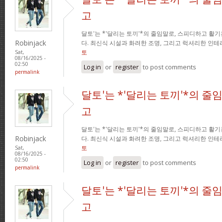
고
달토'는 *'달리는 토끼'*의 줄임말로, 스피디하고 활
Robinjack
다. 최신식 시설과 화려한 조명, 그리고 럭셔리한 인
토
Sat,
08/16/2025 -
02:50
Log in
or
register
to post comments
permalink
달토'는 *'달리는 토끼'*의 줄
고
달토'는 *'달리는 토끼'*의 줄임말로, 스피디하고 활
Robinjack
다. 최신식 시설과 화려한 조명, 그리고 럭셔리한 인
토
Sat,
08/16/2025 -
02:50
Log in
or
register
to post comments
permalink
달토'는 *'달리는 토끼'*의 줄
고