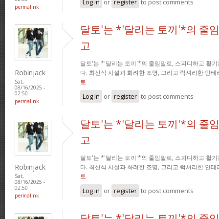
Log in
or
register
to post comments
permalink
달토'는 *'달리는 토끼'*의 줄
고
달토'는 *'달리는 토끼'*의 줄임말로, 스피디하고 활
Robinjack
다. 최신식 시설과 화려한 조명, 그리고 럭셔리한 인
토
Sat,
08/16/2025 -
02:50
Log in
or
register
to post comments
permalink
달토'는 *'달리는 토끼'*의 줄
고
달토'는 *'달리는 토끼'*의 줄임말로, 스피디하고 활
Robinjack
다. 최신식 시설과 화려한 조명, 그리고 럭셔리한 인
토
Sat,
08/16/2025 -
02:50
Log in
or
register
to post comments
permalink
달토'는 *'달리는 토끼'*의 줄