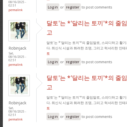
08/16/2025 -
02:51
Log in
or
register
to post comments
permalink
달토'는 *'달리는 토끼'*의 줄
고
달토'는 *'달리는 토끼'*의 줄임말로, 스피디하고 활
Robinjack
다. 최신식 시설과 화려한 조명, 그리고 럭셔리한 인
토
Sat,
08/16/2025 -
02:51
Log in
or
register
to post comments
permalink
달토'는 *'달리는 토끼'*의 줄
고
달토'는 *'달리는 토끼'*의 줄임말로, 스피디하고 활
Robinjack
다. 최신식 시설과 화려한 조명, 그리고 럭셔리한 인
토
Sat,
08/16/2025 -
02:51
Log in
or
register
to post comments
permalink