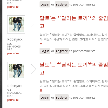
02:51
Log in
or
register
to post comments
permalink
달토'는 *'달리는 토끼'*의 줄
고
달토'는 *'달리는 토끼'*의 줄임말로, 스피디하고 활
Robinjack
다. 최신식 시설과 화려한 조명, 그리고 럭셔리한 인
토
Sat,
08/16/2025 -
02:51
Log in
or
register
to post comments
permalink
달토'는 *'달리는 토끼'*의 줄
고
달토'는 *'달리는 토끼'*의 줄임말로, 스피디하고 활
Robinjack
다. 최신식 시설과 화려한 조명, 그리고 럭셔리한 인
토
Sat,
08/16/2025 -
02:51
Log in
or
register
to post comments
permalink