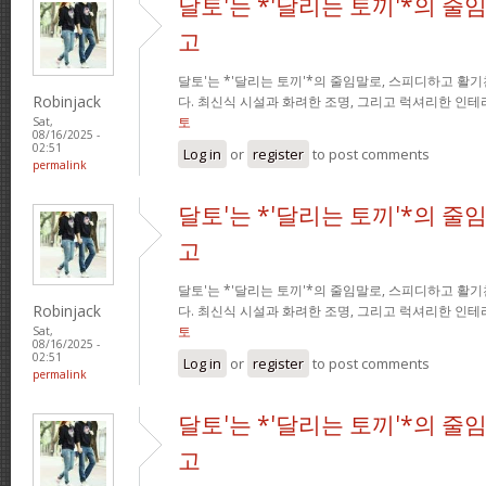
달토'는 *'달리는 토끼'*의 줄
고
달토'는 *'달리는 토끼'*의 줄임말로, 스피디하고 활
Robinjack
다. 최신식 시설과 화려한 조명, 그리고 럭셔리한 인
토
Sat,
08/16/2025 -
02:51
Log in
or
register
to post comments
permalink
달토'는 *'달리는 토끼'*의 줄
고
달토'는 *'달리는 토끼'*의 줄임말로, 스피디하고 활
Robinjack
다. 최신식 시설과 화려한 조명, 그리고 럭셔리한 인
토
Sat,
08/16/2025 -
02:51
Log in
or
register
to post comments
permalink
달토'는 *'달리는 토끼'*의 줄
고