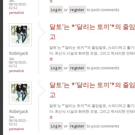
토
Sat,
08/16/2025 -
02:52
Log in
or
register
to post comments
permalink
달토'는 *'달리는 토끼'*의 줄
고
달토'는 *'달리는 토끼'*의 줄임말로, 스피디하고 활
Robinjack
다. 최신식 시설과 화려한 조명, 그리고 럭셔리한 인
토
Sat,
08/16/2025 -
02:52
Log in
or
register
to post comments
permalink
달토'는 *'달리는 토끼'*의 줄
고
달토'는 *'달리는 토끼'*의 줄임말로, 스피디하고 활
Robinjack
다. 최신식 시설과 화려한 조명, 그리고 럭셔리한 인
토
Sat,
08/16/2025 -
02:52
Log in
or
register
to post comments
permalink