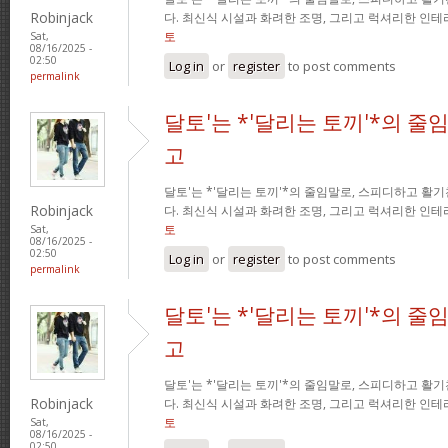
Robinjack
다. 최신식 시설과 화려한 조명, 그리고 럭셔리한 인
토
Sat,
08/16/2025 -
02:50
Log in
or
register
to post comments
permalink
달토'는 *'달리는 토끼'*의 줄
고
달토'는 *'달리는 토끼'*의 줄임말로, 스피디하고 활
Robinjack
다. 최신식 시설과 화려한 조명, 그리고 럭셔리한 인
토
Sat,
08/16/2025 -
02:50
Log in
or
register
to post comments
permalink
달토'는 *'달리는 토끼'*의 줄
고
달토'는 *'달리는 토끼'*의 줄임말로, 스피디하고 활
Robinjack
다. 최신식 시설과 화려한 조명, 그리고 럭셔리한 인
토
Sat,
08/16/2025 -
02:50