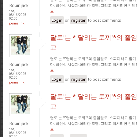
Robinjack
다. 최신식 시설과 화려한 조명, 그리고 럭셔리한 인
토
Sat,
08/16/2025 -
02:50
Log in
or
register
to post comments
permalink
달토'는 *'달리는 토끼'*의 줄
고
달토'는 *'달리는 토끼'*의 줄임말로, 스피디하고 활
Robinjack
다. 최신식 시설과 화려한 조명, 그리고 럭셔리한 인
토
Sat,
08/16/2025 -
02:50
Log in
or
register
to post comments
permalink
달토'는 *'달리는 토끼'*의 줄
고
달토'는 *'달리는 토끼'*의 줄임말로, 스피디하고 활
Robinjack
다. 최신식 시설과 화려한 조명, 그리고 럭셔리한 인
토
Sat,
08/16/2025 -
02:50