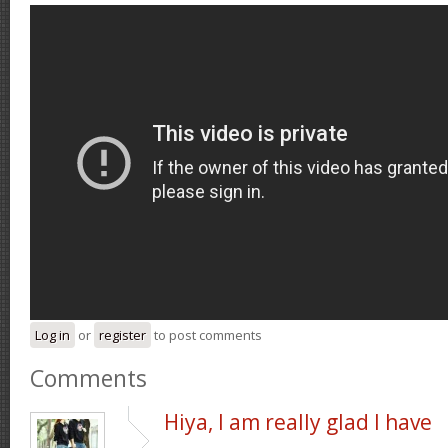
Log in
or
register
to post comments
Comments
Hiya, I am really glad I have