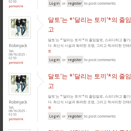
02:50
Log in
or
register
to post comments
permalink
달토'는 *'달리는 토끼'*의 줄
고
달토'는 *'달리는 토끼'*의 줄임말로, 스피디하고 활
Robinjack
다. 최신식 시설과 화려한 조명, 그리고 럭셔리한 인
토
Sat,
08/16/2025 -
02:50
Log in
or
register
to post comments
permalink
달토'는 *'달리는 토끼'*의 줄
고
달토'는 *'달리는 토끼'*의 줄임말로, 스피디하고 활
Robinjack
다. 최신식 시설과 화려한 조명, 그리고 럭셔리한 인
토
Sat,
08/16/2025 -
02:50
Log in
or
register
to post comments
permalink