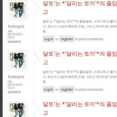
달토'는 *'달리는 토끼'*의 줄
고
달토'는 *'달리는 토끼'*의 줄임말로, 스피디하고 활
Robinjack
다. 최신식 시설과 화려한 조명, 그리고 럭셔리한 인
토
Sat,
08/16/2025 -
02:51
Log in
or
register
to post comments
permalink
달토'는 *'달리는 토끼'*의 줄
고
달토'는 *'달리는 토끼'*의 줄임말로, 스피디하고 활
Robinjack
다. 최신식 시설과 화려한 조명, 그리고 럭셔리한 인
토
Sat,
08/16/2025 -
02:51
Log in
or
register
to post comments
permalink
달토'는 *'달리는 토끼'*의 줄
고