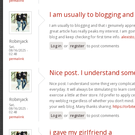
permalink
I am usually to blogging and
I am usually to blogging and that i genuinely appre
great article has really peaks my interest. I am g
blog and keep checking for first time info.
alexisto
Robinjack
Log in
or
register
to post comments
Sat,
08/16/2025 -
02:48
permalink
Nice post. I understand som
Nice post. I understand some thing very complicat
everyday. It will always be stimulating to learn co
exercise a little at their store. I’d prefer to apply c
Robinjack
my weblog regardless of whether you don’t mind. Nat
Sat,
your web blog. Many thanks sharing.
https://orbi
08/16/2025 -
02:48
Log in
or
register
to post comments
permalink
i gave my girlfriend a