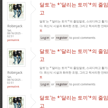
달토'는 *'달리는 토끼'*의 줄
고
달토'는 *'달리는 토끼'*의 줄임말로, 스피디하고 활
Robinjack
다. 최신식 시설과 화려한 조명, 그리고 럭셔리한 인
토
Sat,
08/16/2025 -
02:51
Log in
or
register
to post comments
permalink
달토'는 *'달리는 토끼'*의 줄
고
달토'는 *'달리는 토끼'*의 줄임말로, 스피디하고 활
Robinjack
다. 최신식 시설과 화려한 조명, 그리고 럭셔리한 인
토
Sat,
08/16/2025 -
02:51
Log in
or
register
to post comments
permalink
달토'는 *'달리는 토끼'*의 줄
고