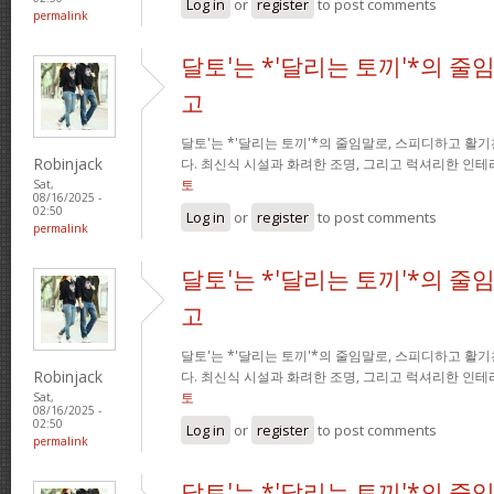
Log in
or
register
to post comments
permalink
달토'는 *'달리는 토끼'*의 줄
고
달토'는 *'달리는 토끼'*의 줄임말로, 스피디하고 활
Robinjack
다. 최신식 시설과 화려한 조명, 그리고 럭셔리한 인
토
Sat,
08/16/2025 -
02:50
Log in
or
register
to post comments
permalink
달토'는 *'달리는 토끼'*의 줄
고
달토'는 *'달리는 토끼'*의 줄임말로, 스피디하고 활
Robinjack
다. 최신식 시설과 화려한 조명, 그리고 럭셔리한 인
토
Sat,
08/16/2025 -
02:50
Log in
or
register
to post comments
permalink
달토'는 *'달리는 토끼'*의 줄