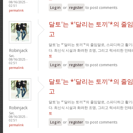
08/16/2025 -
02:51
Log in
or
register
to post comments
permalink
달토'는 *'달리는 토끼'*의 줄
고
달토'는 *'달리는 토끼'*의 줄임말로, 스피디하고 활
Robinjack
다. 최신식 시설과 화려한 조명, 그리고 럭셔리한 인
토
Sat,
08/16/2025 -
02:51
Log in
or
register
to post comments
permalink
달토'는 *'달리는 토끼'*의 줄
고
달토'는 *'달리는 토끼'*의 줄임말로, 스피디하고 활
Robinjack
다. 최신식 시설과 화려한 조명, 그리고 럭셔리한 인
토
Sat,
08/16/2025 -
02:51
Log in
or
register
to post comments
permalink