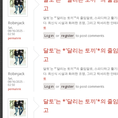
고
달토'는 *'달리는 토끼'*의 줄임말로, 스피디하고 활
Robinjack
다. 최신식 시설과 화려한 조명, 그리고 럭셔리한 인
토
Sat,
08/16/2025 -
02:50
Log in
or
register
to post comments
permalink
달토'는 *'달리는 토끼'*의 줄
고
달토'는 *'달리는 토끼'*의 줄임말로, 스피디하고 활
Robinjack
다. 최신식 시설과 화려한 조명, 그리고 럭셔리한 인
토
Sat,
08/16/2025 -
02:50
Log in
or
register
to post comments
permalink
달토'는 *'달리는 토끼'*의 줄
고