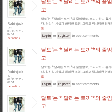
달토'는 *'달리는 토끼'*의 줄
고
달토'는 *'달리는 토끼'*의 줄임말로, 스피디하고 활
Robinjack
다. 최신식 시설과 화려한 조명, 그리고 럭셔리한 인
토
Sat,
08/16/2025 -
02:51
Log in
or
register
to post comments
permalink
달토'는 *'달리는 토끼'*의 줄
고
달토'는 *'달리는 토끼'*의 줄임말로, 스피디하고 활
Robinjack
다. 최신식 시설과 화려한 조명, 그리고 럭셔리한 인
토
Sat,
08/16/2025 -
02:51
Log in
or
register
to post comments
permalink
달토'는 *'달리는 토끼'*의 줄
고