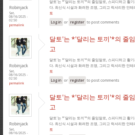
달토'는 *'달리는 토끼'*의 줄임말로, 스피디하고 활
Robinjack
다. 최신식 시설과 화려한 조명, 그리고 럭셔리한 인
토
Sat,
08/16/2025 -
02:50
Log in
or
register
to post comments
permalink
달토'는 *'달리는 토끼'*의 줄
고
달토'는 *'달리는 토끼'*의 줄임말로, 스피디하고 활
Robinjack
다. 최신식 시설과 화려한 조명, 그리고 럭셔리한 인
토
Sat,
08/16/2025 -
02:50
Log in
or
register
to post comments
permalink
달토'는 *'달리는 토끼'*의 줄
고
달토'는 *'달리는 토끼'*의 줄임말로, 스피디하고 활
Robinjack
다. 최신식 시설과 화려한 조명, 그리고 럭셔리한 인
토
Sat,
08/16/2025 -