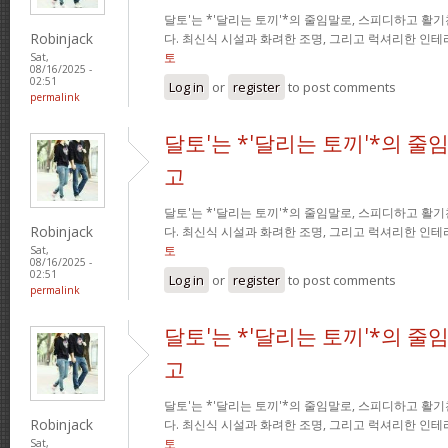
달토'는 *'달리는 토끼'*의 줄임말로, 스피디하고 활
Robinjack
다. 최신식 시설과 화려한 조명, 그리고 럭셔리한 인
토
Sat,
08/16/2025 -
02:51
Log in
or
register
to post comments
permalink
달토'는 *'달리는 토끼'*의 줄
고
달토'는 *'달리는 토끼'*의 줄임말로, 스피디하고 활
Robinjack
다. 최신식 시설과 화려한 조명, 그리고 럭셔리한 인
토
Sat,
08/16/2025 -
02:51
Log in
or
register
to post comments
permalink
달토'는 *'달리는 토끼'*의 줄
고
달토'는 *'달리는 토끼'*의 줄임말로, 스피디하고 활
Robinjack
다. 최신식 시설과 화려한 조명, 그리고 럭셔리한 인
토
Sat,