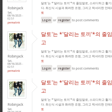
달토'는 *'달리는 토끼'*의 줄임말로, 스피디하고 활
Robinjack
다. 최신식 시설과 화려한 조명, 그리고 럭셔리한 인
토
Sat,
08/16/2025 -
02:51
Log in
or
register
to post comments
permalink
달토'는 *'달리는 토끼'*의 줄
고
달토'는 *'달리는 토끼'*의 줄임말로, 스피디하고 활
Robinjack
다. 최신식 시설과 화려한 조명, 그리고 럭셔리한 인
토
Sat,
08/16/2025 -
02:51
Log in
or
register
to post comments
permalink
달토'는 *'달리는 토끼'*의 줄
고
달토'는 *'달리는 토끼'*의 줄임말로, 스피디하고 활
Robinjack
다. 최신식 시설과 화려한 조명, 그리고 럭셔리한 인
토
Sat,
08/16/2025 -