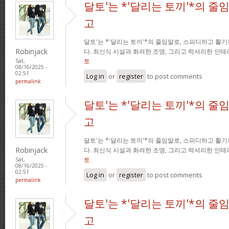
달토'는 *'달리는 토끼'*의 줄
고
달토'는 *'달리는 토끼'*의 줄임말로, 스피디하고 활
Robinjack
다. 최신식 시설과 화려한 조명, 그리고 럭셔리한 인
토
Sat,
08/16/2025 -
02:51
Log in
or
register
to post comments
permalink
달토'는 *'달리는 토끼'*의 줄
고
달토'는 *'달리는 토끼'*의 줄임말로, 스피디하고 활
Robinjack
다. 최신식 시설과 화려한 조명, 그리고 럭셔리한 인
토
Sat,
08/16/2025 -
02:51
Log in
or
register
to post comments
permalink
달토'는 *'달리는 토끼'*의 줄
고