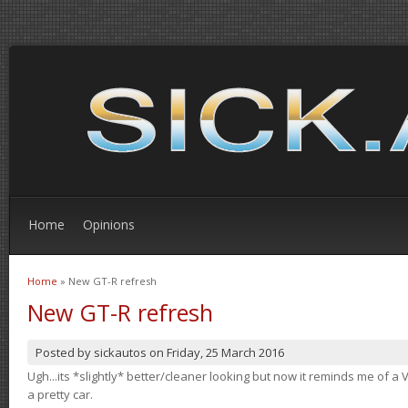
Home
Opinions
Home
» New GT-R refresh
You are here
New GT-R refresh
Posted by
sickautos
on
Friday, 25 March 2016
Ugh...its *slightly* better/cleaner looking but now it reminds me of a Ve
a pretty car.