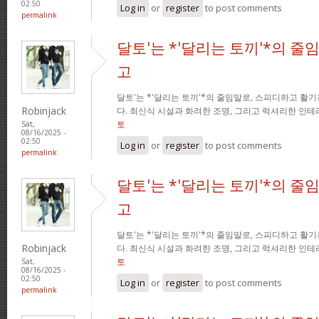
02:50
Log in
or
register
to post comments
permalink
달토'는 *'달리는 토끼'*의 줄
고
달토'는 *'달리는 토끼'*의 줄임말로, 스피디하고 활
Robinjack
다. 최신식 시설과 화려한 조명, 그리고 럭셔리한 인
토
Sat,
08/16/2025 -
02:50
Log in
or
register
to post comments
permalink
달토'는 *'달리는 토끼'*의 줄
고
달토'는 *'달리는 토끼'*의 줄임말로, 스피디하고 활
Robinjack
다. 최신식 시설과 화려한 조명, 그리고 럭셔리한 인
토
Sat,
08/16/2025 -
02:50
Log in
or
register
to post comments
permalink