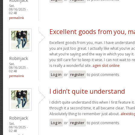
Robinjack
Sat,
08/16/2025 -
02:48
permalink
Excellent goods from you, m
Excellent goods from you, man. I have understand 
you are just too great. I actually like what you’ve a
what you’re saying and the way in which you say it
Robinjack
you still care for to keep it wise. I can not wait to
Sat,
is really a wonderful site.
agen slot online
08/16/2025 -
02:48
Log in
or
register
to post comments
permalink
I didn’t quite understand
I didn’t quite understand this when I first feature i
through it a second time, it all became clear. Than
Absolutely thing to remember just about.
alexisto
Robinjack
Log in
or
register
to post comments
Sat,
08/16/2025 -
02:48