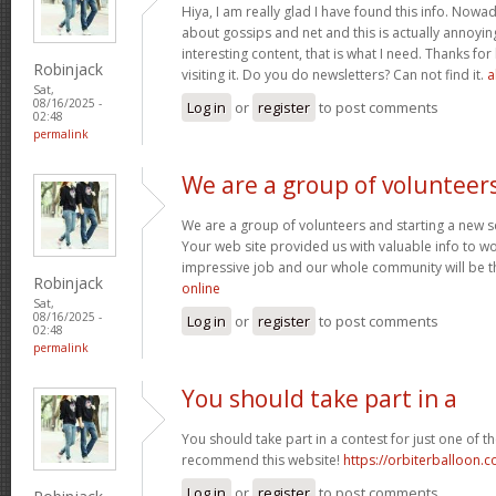
Hiya, I am really glad I have found this info. Nowa
about gossips and net and this is actually annoyin
interesting content, that is what I need. Thanks for k
Robinjack
visiting it. Do you do newsletters? Can not find it.
a
Sat,
08/16/2025 -
Log in
or
register
to post comments
02:48
permalink
We are a group of volunteer
We are a group of volunteers and starting a new 
Your web site provided us with valuable info to w
impressive job and our whole community will be t
Robinjack
online
Sat,
08/16/2025 -
Log in
or
register
to post comments
02:48
permalink
You should take part in a
You should take part in a contest for just one of the 
recommend this website!
https://orbiterballoon.
Log in
or
register
to post comments