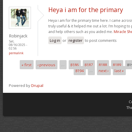
Heya i am for the primary
Heya i am for the primary time here. I came across 
truly useful & it helped me out a lot. I’m hoping 
and help others such as you aided me.
Miracle Sh
Robinjack
Log in
or
register
to post comments
Sat,
08/16/2025 -
02:56
permalink
« first
‹ previous
…
8186
8187
8188
8189
81
Pages
8194
…
next ›
last »
Powered by
Drupal
C
Th