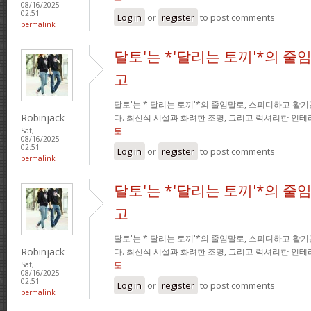
08/16/2025 -
02:51
Log in
or
register
to post comments
permalink
달토'는 *'달리는 토끼'*의 줄
고
달토'는 *'달리는 토끼'*의 줄임말로, 스피디하고 활
Robinjack
다. 최신식 시설과 화려한 조명, 그리고 럭셔리한 인
토
Sat,
08/16/2025 -
02:51
Log in
or
register
to post comments
permalink
달토'는 *'달리는 토끼'*의 줄
고
달토'는 *'달리는 토끼'*의 줄임말로, 스피디하고 활
Robinjack
다. 최신식 시설과 화려한 조명, 그리고 럭셔리한 인
토
Sat,
08/16/2025 -
02:51
Log in
or
register
to post comments
permalink