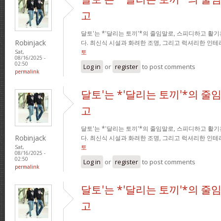
고
달토'는 *'달리는 토끼'*의 줄임말로, 스피디하고 활
Robinjack
다. 최신식 시설과 화려한 조명, 그리고 럭셔리한 인
토
Sat,
08/16/2025 -
02:50
Log in
or
register
to post comments
permalink
달토'는 *'달리는 토끼'*의 줄
고
달토'는 *'달리는 토끼'*의 줄임말로, 스피디하고 활
Robinjack
다. 최신식 시설과 화려한 조명, 그리고 럭셔리한 인
토
Sat,
08/16/2025 -
02:50
Log in
or
register
to post comments
permalink
달토'는 *'달리는 토끼'*의 줄
고