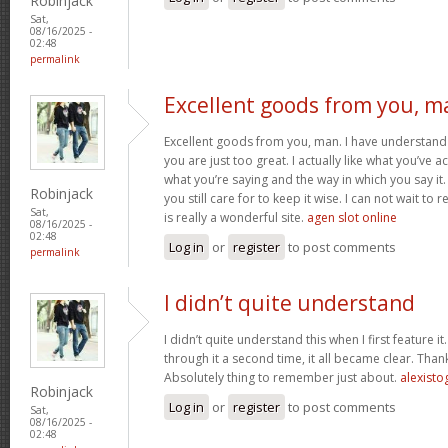
Robinjack
Sat,
08/16/2025 -
02:48
permalink
Excellent goods from you, m
Excellent goods from you, man. I have understand 
you are just too great. I actually like what you’ve a
what you’re saying and the way in which you say it
Robinjack
you still care for to keep it wise. I can not wait to
Sat,
is really a wonderful site.
agen slot online
08/16/2025 -
02:48
Log in
or
register
to post comments
permalink
I didn’t quite understand
I didn’t quite understand this when I first feature i
through it a second time, it all became clear. Than
Absolutely thing to remember just about.
alexisto
Robinjack
Log in
or
register
to post comments
Sat,
08/16/2025 -
02:48