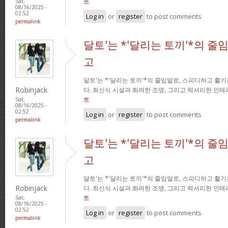
토
Sat,
08/16/2025 -
02:52
Log in
or
register
to post comments
permalink
달토'는 *'달리는 토끼'*의 줄
고
달토'는 *'달리는 토끼'*의 줄임말로, 스피디하고 활
Robinjack
다. 최신식 시설과 화려한 조명, 그리고 럭셔리한 인
토
Sat,
08/16/2025 -
02:52
Log in
or
register
to post comments
permalink
달토'는 *'달리는 토끼'*의 줄
고
달토'는 *'달리는 토끼'*의 줄임말로, 스피디하고 활
Robinjack
다. 최신식 시설과 화려한 조명, 그리고 럭셔리한 인
토
Sat,
08/16/2025 -
02:52
Log in
or
register
to post comments
permalink