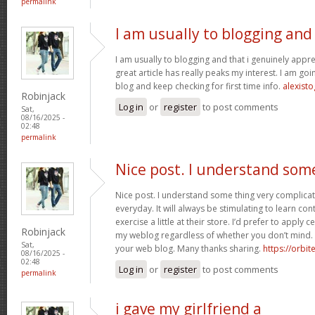
permalink
I am usually to blogging and
I am usually to blogging and that i genuinely appre
great article has really peaks my interest. I am g
blog and keep checking for first time info.
alexisto
Robinjack
Log in
or
register
to post comments
Sat,
08/16/2025 -
02:48
permalink
Nice post. I understand som
Nice post. I understand some thing very complicat
everyday. It will always be stimulating to learn co
exercise a little at their store. I’d prefer to apply c
Robinjack
my weblog regardless of whether you don’t mind. Nat
Sat,
your web blog. Many thanks sharing.
https://orbi
08/16/2025 -
02:48
Log in
or
register
to post comments
permalink
i gave my girlfriend a