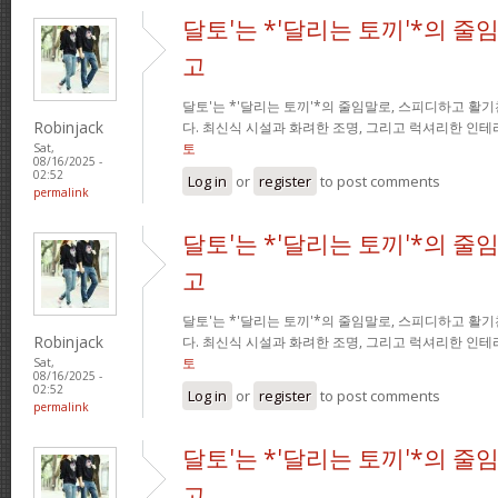
달토'는 *'달리는 토끼'*의 줄
고
달토'는 *'달리는 토끼'*의 줄임말로, 스피디하고 활
Robinjack
다. 최신식 시설과 화려한 조명, 그리고 럭셔리한 인
토
Sat,
08/16/2025 -
02:52
Log in
or
register
to post comments
permalink
달토'는 *'달리는 토끼'*의 줄
고
달토'는 *'달리는 토끼'*의 줄임말로, 스피디하고 활
Robinjack
다. 최신식 시설과 화려한 조명, 그리고 럭셔리한 인
토
Sat,
08/16/2025 -
02:52
Log in
or
register
to post comments
permalink
달토'는 *'달리는 토끼'*의 줄
고