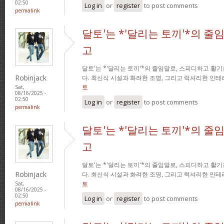
02:50
Log in
or
register
to post comments
permalink
달토'는 *'달리는 토끼'*의 줄
고
달토'는 *'달리는 토끼'*의 줄임말로, 스피디하고 활
Robinjack
다. 최신식 시설과 화려한 조명, 그리고 럭셔리한 인
토
Sat,
08/16/2025 -
02:50
Log in
or
register
to post comments
permalink
달토'는 *'달리는 토끼'*의 줄
고
달토'는 *'달리는 토끼'*의 줄임말로, 스피디하고 활
Robinjack
다. 최신식 시설과 화려한 조명, 그리고 럭셔리한 인
토
Sat,
08/16/2025 -
02:50
Log in
or
register
to post comments
permalink