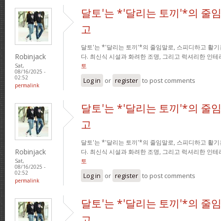
달토'는 *'달리는 토끼'*의 줄
고
달토'는 *'달리는 토끼'*의 줄임말로, 스피디하고 활
Robinjack
다. 최신식 시설과 화려한 조명, 그리고 럭셔리한 인
토
Sat,
08/16/2025 -
02:52
Log in
or
register
to post comments
permalink
달토'는 *'달리는 토끼'*의 줄
고
달토'는 *'달리는 토끼'*의 줄임말로, 스피디하고 활
Robinjack
다. 최신식 시설과 화려한 조명, 그리고 럭셔리한 인
토
Sat,
08/16/2025 -
02:52
Log in
or
register
to post comments
permalink
달토'는 *'달리는 토끼'*의 줄
고