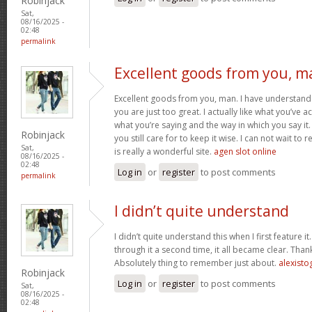
Robinjack
Sat,
08/16/2025 -
02:48
permalink
Excellent goods from you, m
Excellent goods from you, man. I have understand 
you are just too great. I actually like what you’ve a
what you’re saying and the way in which you say it
Robinjack
you still care for to keep it wise. I can not wait to
Sat,
is really a wonderful site.
agen slot online
08/16/2025 -
02:48
Log in
or
register
to post comments
permalink
I didn’t quite understand
I didn’t quite understand this when I first feature i
through it a second time, it all became clear. Than
Absolutely thing to remember just about.
alexisto
Robinjack
Log in
or
register
to post comments
Sat,
08/16/2025 -
02:48