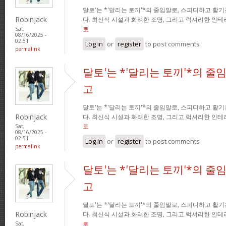
달토'는 *'달리는 토끼'*의 줄임말로, 스피디하고 활
Robinjack
다. 최신식 시설과 화려한 조명, 그리고 럭셔리한 인
토
Sat,
08/16/2025 -
02:51
Log in
or
register
to post comments
permalink
달토'는 *'달리는 토끼'*의 줄
고
달토'는 *'달리는 토끼'*의 줄임말로, 스피디하고 활
Robinjack
다. 최신식 시설과 화려한 조명, 그리고 럭셔리한 인
토
Sat,
08/16/2025 -
02:51
Log in
or
register
to post comments
permalink
달토'는 *'달리는 토끼'*의 줄
고
달토'는 *'달리는 토끼'*의 줄임말로, 스피디하고 활
Robinjack
다. 최신식 시설과 화려한 조명, 그리고 럭셔리한 인
토
Sat,