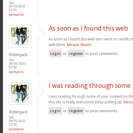
Sat,
08/16/2025 -
02:56
permalink
As soon as I found this web
As soon as I found this web site I went on reddit 
with them.
Miracle Sheets
Log in
or
register
to post comments
Robinjack
Sat,
08/16/2025 -
02:56
permalink
I was reading through some
I was reading through some of your content on this 
this site is really instructive! Keep putting up.
Mirac
Log in
or
register
to post comments
Robinjack
Sat,
08/16/2025 -
02:56
permalink