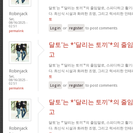
달토'는 *'달리는 토끼'*의 줄임말로, 스피디하고 활
Robinjack
다. 최신식 시설과 화려한 조명, 그리고 럭셔리한 인
토
Sat,
08/16/2025 -
02:51
Log in
or
register
to post comments
permalink
달토'는 *'달리는 토끼'*의 줄
고
달토'는 *'달리는 토끼'*의 줄임말로, 스피디하고 활
Robinjack
다. 최신식 시설과 화려한 조명, 그리고 럭셔리한 인
토
Sat,
08/16/2025 -
02:51
Log in
or
register
to post comments
permalink
달토'는 *'달리는 토끼'*의 줄
고
달토'는 *'달리는 토끼'*의 줄임말로, 스피디하고 활
Robinjack
다. 최신식 시설과 화려한 조명, 그리고 럭셔리한 인