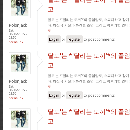
고
달토'는 *'달리는 토끼'*의 줄임말로, 스피디하고 활
Robinjack
다. 최신식 시설과 화려한 조명, 그리고 럭셔리한 인
토
Sat,
08/16/2025 -
02:50
Log in
or
register
to post comments
permalink
달토'는 *'달리는 토끼'*의 줄
고
달토'는 *'달리는 토끼'*의 줄임말로, 스피디하고 활
Robinjack
다. 최신식 시설과 화려한 조명, 그리고 럭셔리한 인
토
Sat,
08/16/2025 -
02:50
Log in
or
register
to post comments
permalink
달토'는 *'달리는 토끼'*의 줄
고