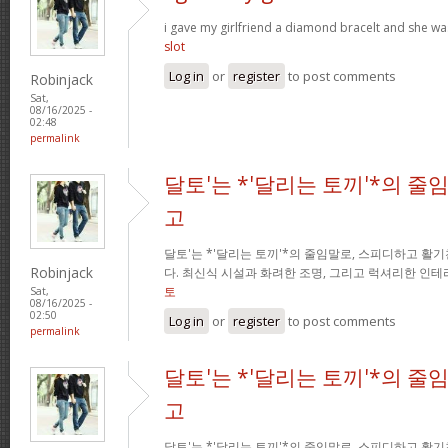
i gave my girlfriend a diamond bracelt and she was
slot
Log in
or
register
to post comments
Robinjack
Sat,
08/16/2025 -
02:48
permalink
달토'는 *'달리는 토끼'*의 줄
고
달토'는 *'달리는 토끼'*의 줄임말로, 스피디하고 활
Robinjack
다. 최신식 시설과 화려한 조명, 그리고 럭셔리한 인
토
Sat,
08/16/2025 -
02:50
Log in
or
register
to post comments
permalink
달토'는 *'달리는 토끼'*의 줄
고
달토'는 *'달리는 토끼'*의 줄임말로, 스피디하고 활