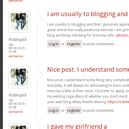
permalink
I am usually to blogging and
I am usually to blogging and that i genuinely appre
great article has really peaks my interest. I am g
blog and keep checking for first time info.
alexisto
Robinjack
Log in
or
register
to post comments
Sat,
08/16/2025 -
02:48
permalink
Nice post. I understand som
Nice post. I understand some thing very complicat
everyday. It will always be stimulating to learn co
exercise a little at their store. I’d prefer to apply c
Robinjack
my weblog regardless of whether you don’t mind. Nat
Sat,
your web blog. Many thanks sharing.
https://orbi
08/16/2025 -
02:48
Log in
or
register
to post comments
permalink
i gave my girlfriend a