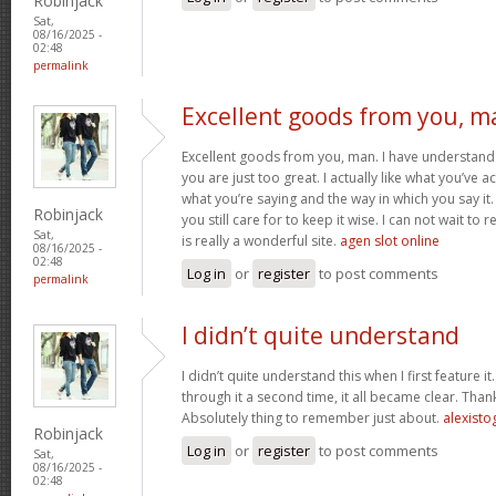
Robinjack
Sat,
08/16/2025 -
02:48
permalink
Excellent goods from you, m
Excellent goods from you, man. I have understand 
you are just too great. I actually like what you’ve a
what you’re saying and the way in which you say it
Robinjack
you still care for to keep it wise. I can not wait to
Sat,
is really a wonderful site.
agen slot online
08/16/2025 -
02:48
Log in
or
register
to post comments
permalink
I didn’t quite understand
I didn’t quite understand this when I first feature i
through it a second time, it all became clear. Than
Absolutely thing to remember just about.
alexisto
Robinjack
Log in
or
register
to post comments
Sat,
08/16/2025 -
02:48