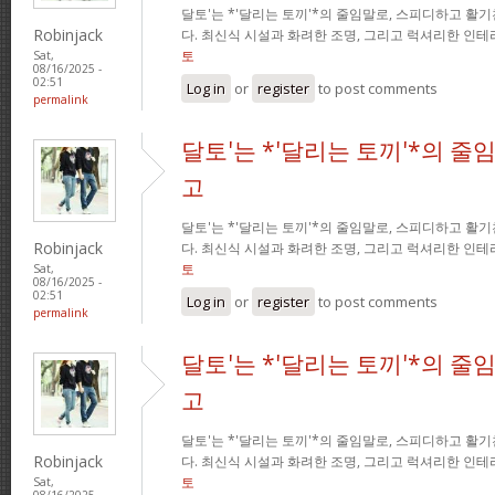
달토'는 *'달리는 토끼'*의 줄임말로, 스피디하고 활
Robinjack
다. 최신식 시설과 화려한 조명, 그리고 럭셔리한 인
토
Sat,
08/16/2025 -
02:51
Log in
or
register
to post comments
permalink
달토'는 *'달리는 토끼'*의 줄
고
달토'는 *'달리는 토끼'*의 줄임말로, 스피디하고 활
Robinjack
다. 최신식 시설과 화려한 조명, 그리고 럭셔리한 인
토
Sat,
08/16/2025 -
02:51
Log in
or
register
to post comments
permalink
달토'는 *'달리는 토끼'*의 줄
고
달토'는 *'달리는 토끼'*의 줄임말로, 스피디하고 활
Robinjack
다. 최신식 시설과 화려한 조명, 그리고 럭셔리한 인
토
Sat,
08/16/2025 -