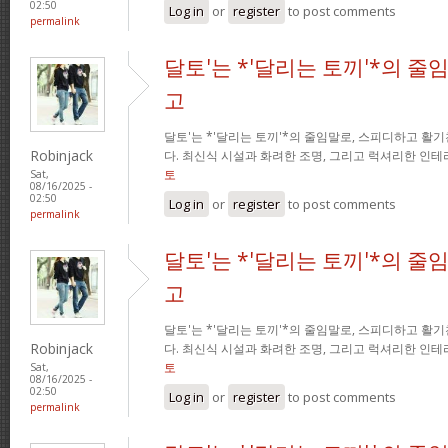
02:50
Log in
or
register
to post comments
permalink
달토'는 *'달리는 토끼'*의 줄
고
달토'는 *'달리는 토끼'*의 줄임말로, 스피디하고 활
Robinjack
다. 최신식 시설과 화려한 조명, 그리고 럭셔리한 인
토
Sat,
08/16/2025 -
02:50
Log in
or
register
to post comments
permalink
달토'는 *'달리는 토끼'*의 줄
고
달토'는 *'달리는 토끼'*의 줄임말로, 스피디하고 활
Robinjack
다. 최신식 시설과 화려한 조명, 그리고 럭셔리한 인
토
Sat,
08/16/2025 -
02:50
Log in
or
register
to post comments
permalink