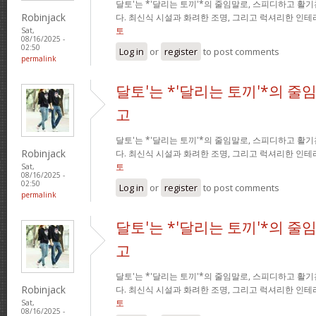
달토'는 *'달리는 토끼'*의 줄임말로, 스피디하고 활
Robinjack
다. 최신식 시설과 화려한 조명, 그리고 럭셔리한 인
토
Sat,
08/16/2025 -
02:50
Log in
or
register
to post comments
permalink
달토'는 *'달리는 토끼'*의 줄
고
달토'는 *'달리는 토끼'*의 줄임말로, 스피디하고 활
Robinjack
다. 최신식 시설과 화려한 조명, 그리고 럭셔리한 인
토
Sat,
08/16/2025 -
02:50
Log in
or
register
to post comments
permalink
달토'는 *'달리는 토끼'*의 줄
고
달토'는 *'달리는 토끼'*의 줄임말로, 스피디하고 활
Robinjack
다. 최신식 시설과 화려한 조명, 그리고 럭셔리한 인
토
Sat,
08/16/2025 -