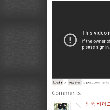
Log in
or
register
to post comments
Comments
정품 비아그