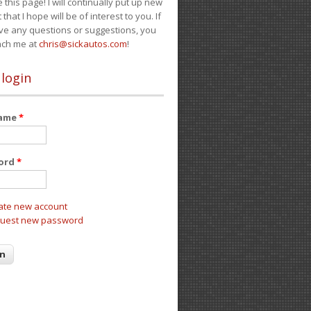
e this page! I will continually put up new
 that I hope will be of interest to you. If
ve any questions or suggestions, you
ach me at
chris@sickautos.com
!
 login
name
*
ord
*
ate new account
uest new password