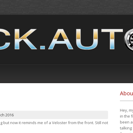
Abou
Hey, my
rch 2016
in the 
been a 
ng but now it reminds me of a Veloster from the front. Still not
talking