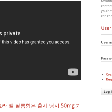
favorit
content
you ha
can re
User
User
Passw
Cre
Req
라 엘 필름형은 출시 당시 50mg 기