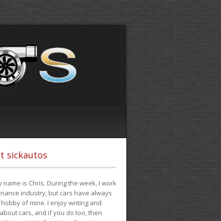
t sickautos
 name is Chris. During the week, I work
finance industry, but cars have always
hobby of mine. I enjoy writing and
 about cars, and if you do too, then