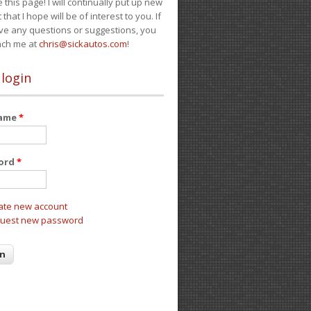
e this page! I will continually put up new
 that I hope will be of interest to you. If
ve any questions or suggestions, you
ach me at
chris@sickautos.com
!
 login
name
*
ord
*
ate new account
uest new password