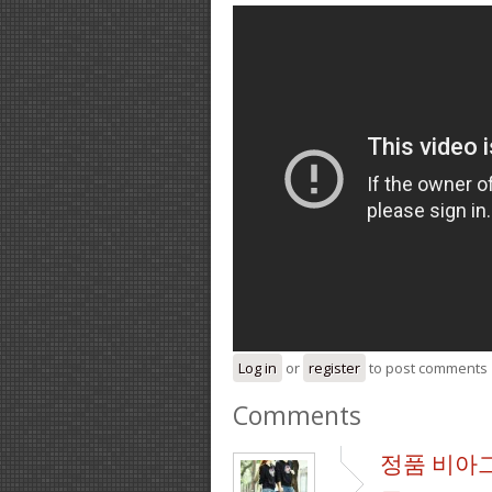
Log in
or
register
to post comments
Comments
정품 비아그