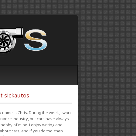
t sickautos
 name is Chris. During the week, I work
finance industry, but cars have always
hobby of mine. I enjoy writing and
 about cars, and if you do too, then