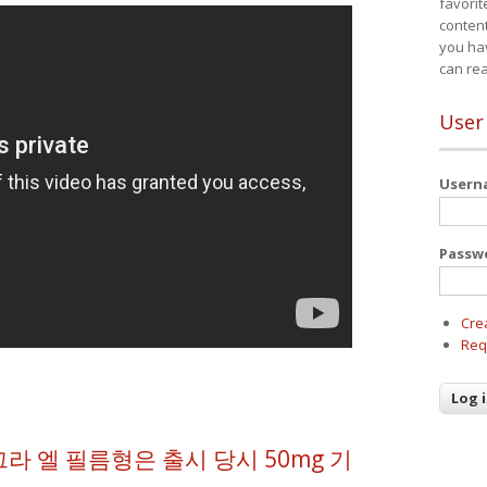
favorit
content
you ha
can re
User
User
Passw
Cre
Req
라 엘 필름형은 출시 당시 50mg 기