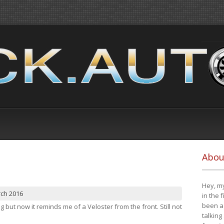
Abou
Hey, my
rch 2016
in the 
been a 
ng but now it reminds me of a Veloster from the front. Still not
talking