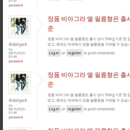
03:43
permalink
정품 비아그라 엘 필름형은 출시 
준
정품 비아그라 엘 필름형은 출시 당시 50mg 기준 한 
Robinjack
었고, 현재도 약국에서 정품 필름형을 구매할 수 있습
Fri,
Log in
or
register
to post comments
08/15/2025 -
03:44
permalink
정품 비아그라 엘 필름형은 출시 
준
정품 비아그라 엘 필름형은 출시 당시 50mg 기준 한 
Robinjack
었고, 현재도 약국에서 정품 필름형을 구매할 수 있습
Fri,
Log in
or
register
to post comments
08/15/2025 -
03:44
permalink