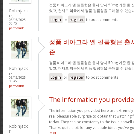
정품 비아그라 엘 필름형은 출시 당시 50mg 기준 한 
Robinjack
었고, 현재도 약국에서 정품 필름형을 구매할 수 있습
Fri,
Log in
or
register
to post comments
08/15/2025 -
03:45
permalink
정품 비아그라 엘 필름형은 출시 
준
정품 비아그라 엘 필름형은 출시 당시 50mg 기준 한 
Robinjack
었고, 현재도 약국에서 정품 필름형을 구매할 수 있습
Fri,
Log in
or
register
to post comments
08/15/2025 -
03:45
permalink
The information you provid
The information you provided here are extremely 
real pleasurable surprise to obtain that watching
today. They can be constantly to the issue as well 
Robinjack
Thanks quite a bit for any valuable ideas you’ve g
Fri,
부달