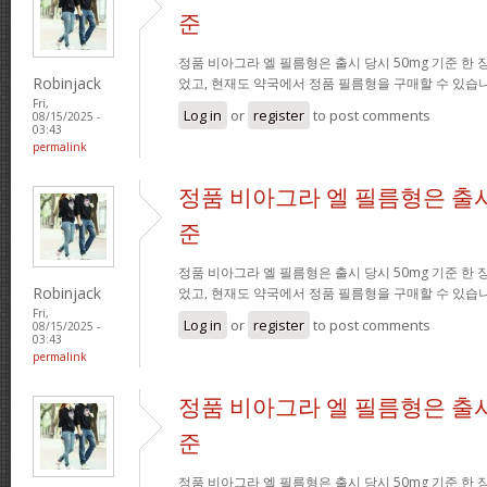
준
정품 비아그라 엘 필름형은 출시 당시 50mg 기준 한 
Robinjack
었고, 현재도 약국에서 정품 필름형을 구매할 수 있습
Fri,
Log in
or
register
to post comments
08/15/2025 -
03:43
permalink
정품 비아그라 엘 필름형은 출시 
준
정품 비아그라 엘 필름형은 출시 당시 50mg 기준 한 
Robinjack
었고, 현재도 약국에서 정품 필름형을 구매할 수 있습
Fri,
Log in
or
register
to post comments
08/15/2025 -
03:43
permalink
정품 비아그라 엘 필름형은 출시 
준
정품 비아그라 엘 필름형은 출시 당시 50mg 기준 한 