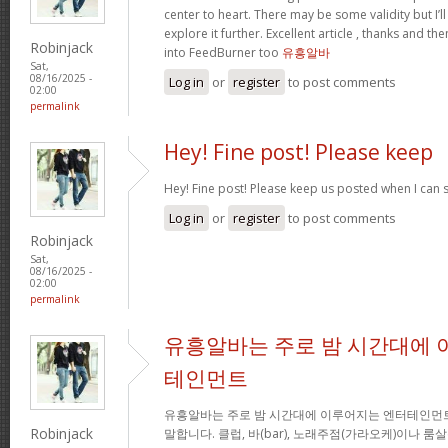
center to heart. There may be some validity but I’ll
explore it further. Excellent article , thanks and th
Robinjack
into FeedBurner too
유흥알바
Sat,
08/16/2025 -
Log in
or
register
to post comments
02:00
permalink
Hey! Fine post! Please keep
Hey! Fine post! Please keep us posted when I can 
Log in
or
register
to post comments
Robinjack
Sat,
08/16/2025 -
02:00
permalink
유흥알바는 주로 밤 시간대에 
테인먼트
유흥알바는 주로 밤 시간대에 이루어지는 엔터테인먼
Robinjack
말합니다. 클럽, 바(bar), 노래주점(가라오케)이나 