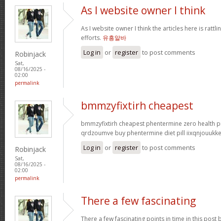
As I website owner I think
As I website owner I think the articles here is rattl
efforts.
유흥알바
Log in
or
register
to post comments
Robinjack
Sat,
08/16/2025 -
02:00
permalink
bmmzyfixtirh cheapest
bmmzyfixtirh cheapest phentermine zero health p
qrdzoumve buy phentermine diet pill iixqnjouukk
Log in
or
register
to post comments
Robinjack
Sat,
08/16/2025 -
02:00
permalink
There a few fascinating
There a few fascinating points in time in this post b