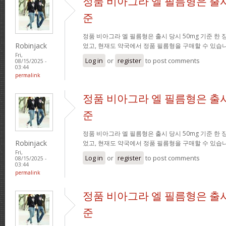
정품 비아그라 엘 필름형은 출시 
준
정품 비아그라 엘 필름형은 출시 당시 50mg 기준 한 
Robinjack
었고, 현재도 약국에서 정품 필름형을 구매할 수 있습
Fri,
Log in
or
register
to post comments
08/15/2025 -
03:44
permalink
정품 비아그라 엘 필름형은 출시 
준
정품 비아그라 엘 필름형은 출시 당시 50mg 기준 한 
Robinjack
었고, 현재도 약국에서 정품 필름형을 구매할 수 있습
Fri,
Log in
or
register
to post comments
08/15/2025 -
03:44
permalink
정품 비아그라 엘 필름형은 출시 
준