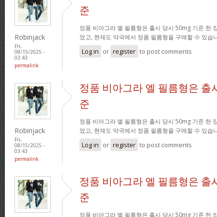
준
정품 비아그라 엘 필름형은 출시 당시 50mg 기준 한 
Robinjack
었고, 현재도 약국에서 정품 필름형을 구매할 수 있습
Fri,
Log in
or
register
to post comments
08/15/2025 -
03:43
permalink
정품 비아그라 엘 필름형은 출시 
준
정품 비아그라 엘 필름형은 출시 당시 50mg 기준 한 
Robinjack
었고, 현재도 약국에서 정품 필름형을 구매할 수 있습
Fri,
Log in
or
register
to post comments
08/15/2025 -
03:43
permalink
정품 비아그라 엘 필름형은 출시 
준
정품 비아그라 엘 필름형은 출시 당시 50mg 기준 한 