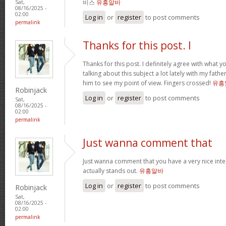
비스
유흥알바
Sat,
08/16/2025 -
02:00
Log in
or
register
to post comments
permalink
Thanks for this post. I
Thanks for this post. I definitely agree with what y
talking about this subject a lot lately with my father
him to see my point of view. Fingers crossed!
유흥
Robinjack
Log in
or
register
to post comments
Sat,
08/16/2025 -
02:00
permalink
Just wanna comment that
Just wanna comment that you have a very nice interne
actually stands out.
유흥알바
Log in
or
register
to post comments
Robinjack
Sat,
08/16/2025 -
02:00
permalink