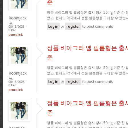
준
정품 비아그라 엘 필름형은 출시 당시 50mg 기준 한 
Robinjack
었고, 현재도 약국에서 정품 필름형을 구매할 수 있습
Fri,
Log in
or
register
to post comments
08/15/2025 -
03:43
permalink
정품 비아그라 엘 필름형은 출시 
준
정품 비아그라 엘 필름형은 출시 당시 50mg 기준 한 
Robinjack
었고, 현재도 약국에서 정품 필름형을 구매할 수 있습
Fri,
Log in
or
register
to post comments
08/15/2025 -
03:43
permalink
정품 비아그라 엘 필름형은 출시 
준
정품 비아그라 엘 필름형은 출시 당시 50mg 기준 한 