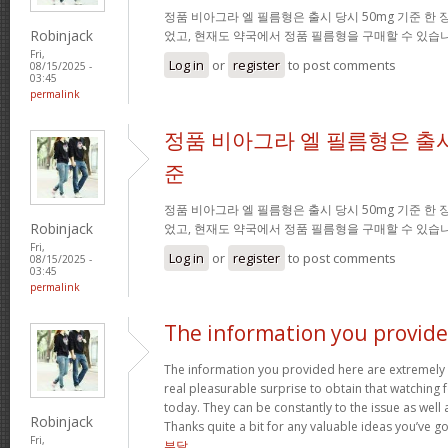
정품 비아그라 엘 필름형은 출시 당시 50mg 기준 한 
Robinjack
었고, 현재도 약국에서 정품 필름형을 구매할 수 있습
Fri,
Log in
or
register
to post comments
08/15/2025 -
03:45
permalink
정품 비아그라 엘 필름형은 출시 
준
정품 비아그라 엘 필름형은 출시 당시 50mg 기준 한 
Robinjack
었고, 현재도 약국에서 정품 필름형을 구매할 수 있습
Fri,
Log in
or
register
to post comments
08/15/2025 -
03:45
permalink
The information you provid
The information you provided here are extremely 
real pleasurable surprise to obtain that watching
today. They can be constantly to the issue as well 
Robinjack
Thanks quite a bit for any valuable ideas you’ve g
Fri,
부달