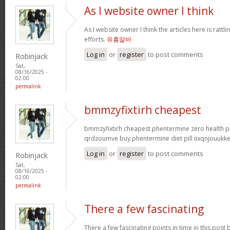
As I website owner I think
As I website owner I think the articles here is rattl
efforts.
유흥알바
Log in
or
register
to post comments
Robinjack
Sat,
08/16/2025 -
02:00
permalink
bmmzyfixtirh cheapest
bmmzyfixtirh cheapest phentermine zero health p
qrdzoumve buy phentermine diet pill iixqnjouukk
Log in
or
register
to post comments
Robinjack
Sat,
08/16/2025 -
02:00
permalink
There a few fascinating
There a few fascinating points in time in this post b