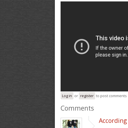
Log in
or
register
to post comments
Comments
According 