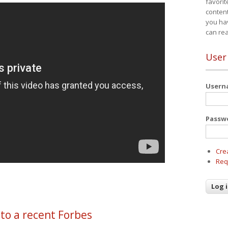
favorit
content
you ha
can re
User
User
Passw
Cre
Req
to a recent Forbes