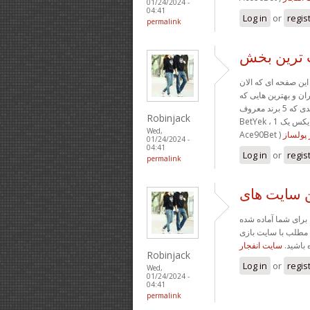
01/24/2024 -
04:41
Log in
or
regis
permalink
ب ترین بخش
ین صفحه ای که الان
ان و بهترین هایی که
می توانید بازی انفجار را در معتبرترین سایت های شرط بندی که 5 برند معروف ( بت یک
Robinjack
BetYek ، وان ایکس یک 1XYek ، جت بت JetBet ، وان ایکس برو 1XBoro ، آس نود بت
Wed,
 پولساز
01/24/2024 -
04:41
Log in
or
regis
permalink
ن سایت های
 برای شما آماده شده
ه مطلب با سایت بازی
ه باشید
سایت انفجار
Robinjack
Log in
or
regis
Wed,
01/24/2024 -
04:41
permalink