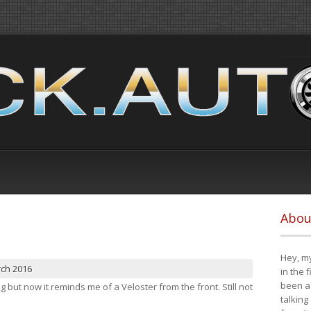
Abou
Hey, my
rch 2016
in the 
been a 
ng but now it reminds me of a Veloster from the front. Still not
talking