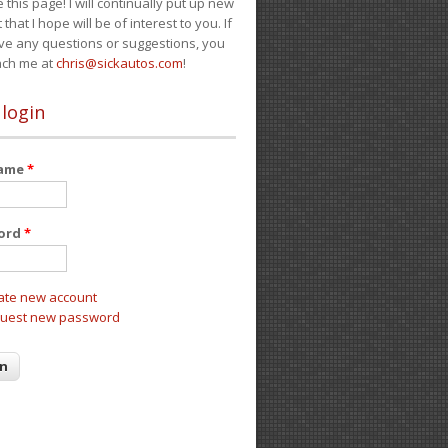
e this page! I will continually put up new
 that I hope will be of interest to you. If
ve any questions or suggestions, you
ach me at
chris@sickautos.com
!
 login
name
*
ord
*
ate new account
uest new password