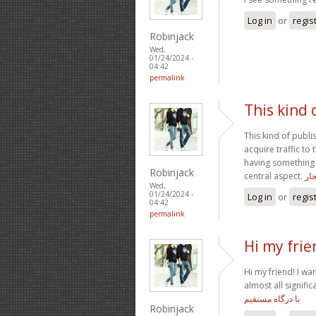
Log in
or
regis
Robinjack
Wed,
01/24/2024 -
04:42
permalink
This kind 
This kind of publi
acquire traffic to 
having something t
Robinjack
central aspect.
ار
Wed,
01/24/2024 -
Log in
or
regis
04:42
permalink
Hi my frie
Hi my friend! I wa
almost all signific
با درگاه مستقیم
Robinjack