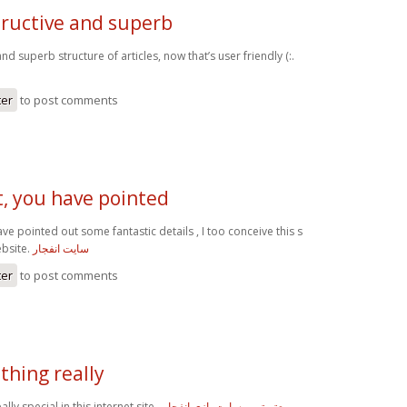
tructive and superb
and superb structure of articles, now that’s user friendly (:.
ter
to post comments
t, you have pointed
ve pointed out some fantastic details , I too conceive this s
ebsite.
سایت انفجار
ter
to post comments
thing really
lly special in this internet site .
معتبرترین سایت بازی انفجار