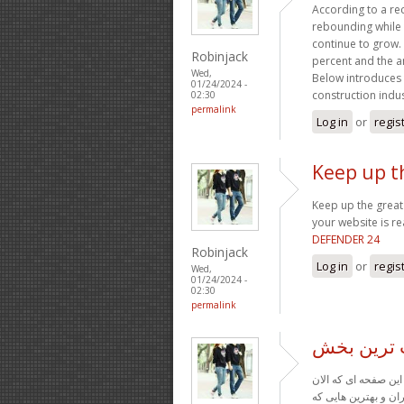
According to a re
rebounding while 
continue to grow.
Robinjack
percent and the an
Wed,
Below introduces 
01/24/2024 -
construction indu
02:30
permalink
Log in
or
regis
Keep up th
Keep up the great 
your website is re
DEFENDER 24
Robinjack
Log in
or
regis
Wed,
01/24/2024 -
02:30
permalink
ب ترین بخش
ین صفحه ای که الان
ان و بهترین هایی که