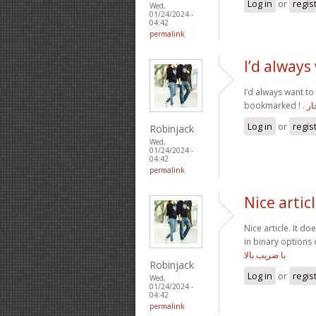
Log in
or
regis
Wed,
01/24/2024 -
04:42
permalink
I’d always
I’d always want to
bookmarked ! .
ار
Log in
or
regis
Robinjack
Wed,
01/24/2024 -
04:42
permalink
Nice artic
Nice article. It d
in binary options
با ضریب بالا
Robinjack
Log in
or
regis
Wed,
01/24/2024 -
04:42
permalink