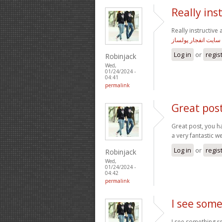
Really ins
Really instructive 
سایت انفجار پولساز
Log in
or
regis
Robinjack
Wed,
01/24/2024 -
04:41
permalink
Great pos
Great post, you ha
a very fantastic w
Log in
or
regis
Robinjack
Wed,
01/24/2024 -
04:42
permalink
I see some
I see something rea