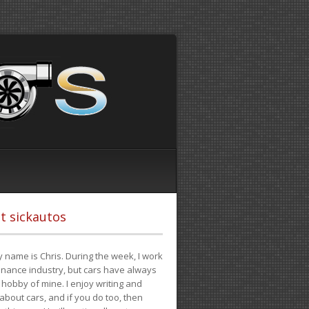
t sickautos
 name is Chris. During the week, I work
finance industry, but cars have always
hobby of mine. I enjoy writing and
 about cars, and if you do too, then