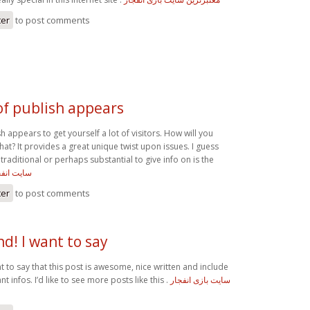
ter
to post comments
of publish appears
sh appears to get yourself a lot of visitors. How will you
that? It provides a great unique twist upon issues. I guess
raditional or perhaps substantial to give info on is the
سایت انفج
ter
to post comments
nd! I want to say
nt to say that this post is awesome, nice written and include
ant infos. I’d like to see more posts like this .
سایت بازی انفجار